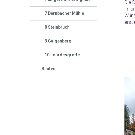
Die 
im un
7 Dernbacher Mühle
Wuns
erst 
8 Steinbruch
9 Galgenberg
10 Lourdesgrotte
Bauten