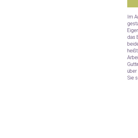
Im A
gesta
Eige
das 
beid
heiß
Arbe
Gutt
über 
Sie s