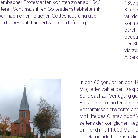
Dernbacher Protestanten konnten zwar ab 1843
1897 
teren Schulhaus ihren Gottesdienst abhalten, ihr
Kirche
ch nach einem eigenen Gotteshaus ging aber
wurde
ein halbes Jahrhundert später in Erfüllung.
konnte
durch 
bedeu
der St
vierze
Albers
In den 60iger Jahren des 
Mitglieder zählenden Dias
Schulsaal zur Verfügung ges
Betstunden abhalten konnt
Verhältnissen erwachte abe
Mit Hilfe des Gustav-Adolf-
seitens der königlichen R
ein Fond mit 11.000 Mark g
Die Gemeinde hat zusätzlic