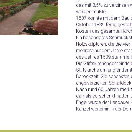
das mit 3,5% zu verzinsen w
werden mußte.
1887 konnte mit dem Bau b
Oktober 1889 fertig gestel
Kosten des gesamten Kirc
Ein besonderes Schmuckstück
Holzskulpturen, die die vie
mehrere hundert Jahre stan
des Jahres 1609 stammende 
Die Stiftskirchengemeinde 
Stiftskirche um und entfern
Barockzeit. Sie schenkten
engelverzierten Schalldecke
Nach rund 60 Jahren merk
damals verschenkt hatten u
Engel wurde der Landauer 
Kanzel weiterhin in der Der