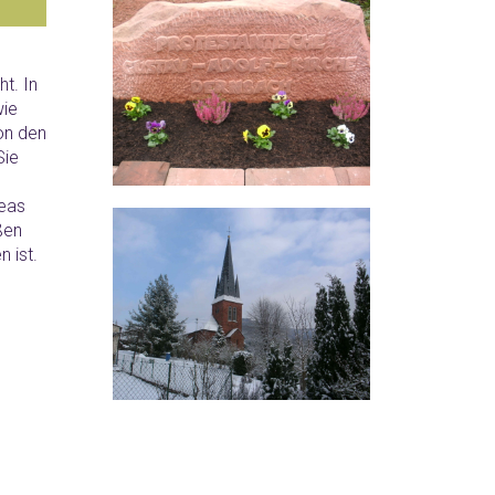
t. In
wie
on den
Sie
reas
ßen
 ist.