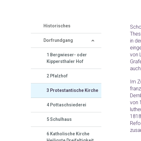
Historisches
Scho
These
Dorfrundgang
in de
eing
von 
1 Bergwieser- oder 
Grafe
Kippersthaler Hof
auch
2 Pfalzhof
Im Z
fran
3 Protestantische Kirche
Dern
von 
4 Pottaschsiederei
luthe
1818
5 Schulhaus
Refo
zus
6 Katholische Kirche 
Heiligste Dreifaltigkeit