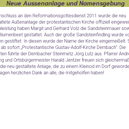
Neue Aussenanlage und Namensgebung
nschluss an den Reformationsgottesdienst 2011 wurde die neu
ltete Außenanlage der protestantischen Kirche offiziell eingeweih
nleistung haben Margit und Gerhard Volz die Sandsteinmauer so
Blumenbeet gestaltet. Auch der große Sandsteinfindling wurde v
en gestiftet. In diesen wurde der Name der Kirche eingemeißelt. 
t ab sofort „Protestantische Gustav-Adolf-Kirche Dernbach“. Die
iten führte der Dernbacher Steinmetz Jörg Lutz aus. Pfarrer And
ing und Ortsbürgermeister Harald Jentzer freuen sich gleicherma
die neu gestaltete Anlage, die zu einem Kleinod im Dorf geworden
agen herzlichen Dank an alle, die mitgeholfen haben!