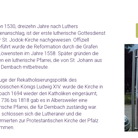
n 1530, dreizehn Jahre nach Luthers
nanschlag, ist der erste lutherische Gottesdienst
r St. Jodok-Kirche nachgewiesen. Offiziell
eführt wurde die Reformation durch die Grafen
Löwenstein im Jahre 1558. Später gründen die
n ein lutherische Pfarrei, die von St. Johann aus
 Dernbach mitbetreute.
uge der Rekatholisierungspolitik des
zösischen Königs Ludwig XIV. wurde die Kirche in
bach 1694 wieder den Katholiken eingeräumt,
1736 bis 1818 gab es in Albersweiler eine
rische Pfarrei, die für Dernbach zuständig war.
 schlossen sich die Lutheraner und die
rmierten zur Protestantischen Kirche der Pfalz
ammen.