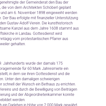
genehmigte der Gemeinderat den Bau der
, die von dem Architekten Schöberl geplant
 und am 6. November 1898 eingeweiht werden
. Der Bau erfolgte mit finanzieller Unterstützung
den Gustav-Adolf-Verein. Die kunsthistorisch
tsame Kanzel aus dem Jahre 1608 stammt aus
iftskirche in Landau. Gottesdienst wird
hntägig vom protestantischen Pfarrer aus
weiler gehalten.
19. Jahrhunderts wurde der damals 175
poragemeinde für 60 Mark Jahresmiete ein
tellt, in dem sie ihren Gottesdienst und die
en. Unter den damaligen schwierigen
r schnell der Wunsch ein Bethaus zu errichten.
Vereins und durch die Bewilligung von Beiträgen
egierung und der Abgeordnetenkammer konnte
ebildet werden.
h ein Darlehen in Höhe von 2.000 Mark gewährt,