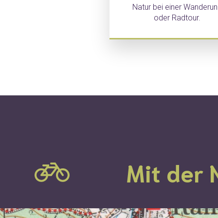
Natur bei einer Wanderu
oder Radtour.
Mit der 