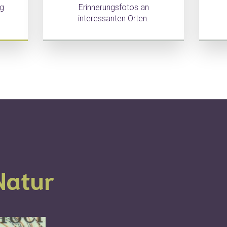
ng
Erinnerungsfotos an
interessanten Orten.
Natur