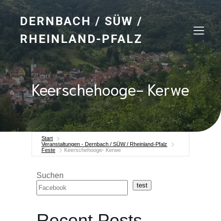
DERNBACH / SÜW /
RHEINLAND-PFALZ
Keerschehooge- Kerwe
Start
Veranstaltungen - Dernbach / SÜW / Rheinland-Pfalz
Feste
Keerschehooge- Kerwe
Suchen
test
Recent Posts